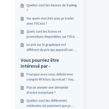
Quelles sont les heures de trading
?
Sur quels marchés puis-je trader
avec FXCess ?
Quels sont les bonus et
promotions disponibles sur FXCess
?
Le prix sur le graphique est
différent du prix qui apparaît sur
mon terminal de trading. Pourquoi ?
Vous pourriez être
intéressé par -
Pourquoi avez-vous débité mon
compte MT4 lors du retrait ? Vous
avez retiré plus que le montant
Puis-je annuler une demande
que j'avais demandé.
d'ordre instantané ?
Quelles sont les différentes
méthodes de paiement que je