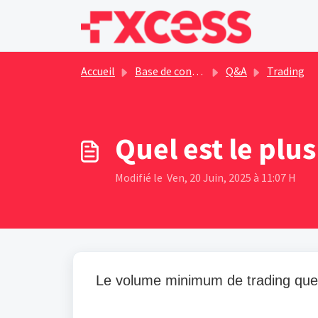
Passer au contenu principal
Accueil
Base de connaissances
Q&A
Trading
Quel est le plu
Modifié le Ven, 20 Juin, 2025 à 11:07 H
Le volume minimum de trading que 