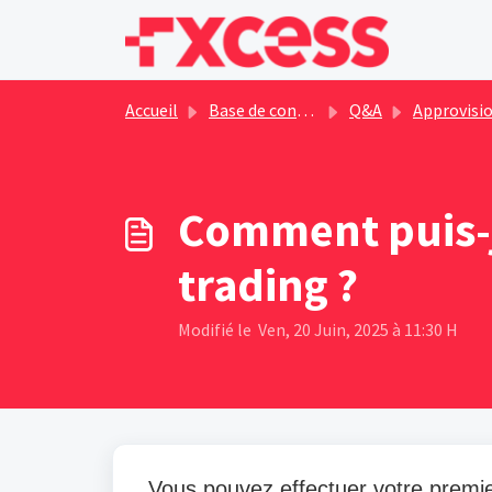
Passer au contenu principal
Accueil
Base de connaissances
Q&A
Approvisionnement du co
Comment puis-j
trading ?
Modifié le Ven, 20 Juin, 2025 à 11:30 H
Vous pouvez effectuer votre premi