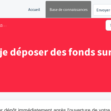
Accueil
Base de connaissances
Envoyer 
mpte
e déposer des fonds su
er dépôt immédiatement après l'ouverture de votre